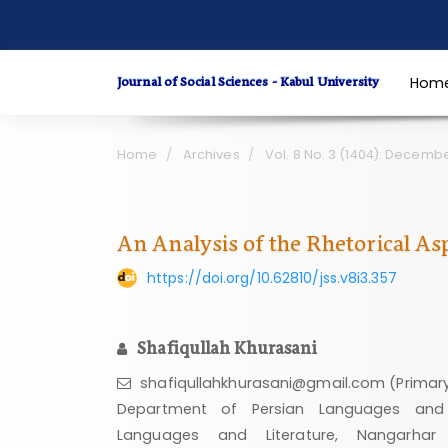
Quick
jump
to
Journal of Social Sciences - Kabul University
Hom
page
content
Main
Home
Archives
Vol. 8 No. 3 (1404): Decemb
Navigation
Main
Content
An Analysis of the Rhetorical Asp
Sidebar
https://doi.org/10.62810/jss.v8i3.357
Shafiqullah Khurasani
shafiqullahkhurasani@gmail.com (Primar
Department of Persian Languages and L
Languages and Literature, Nangarhar U