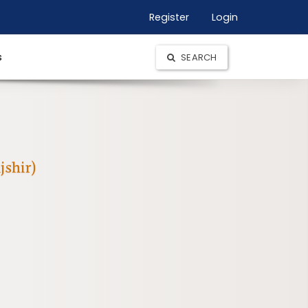
Register
Login
s
SEARCH
jshir)