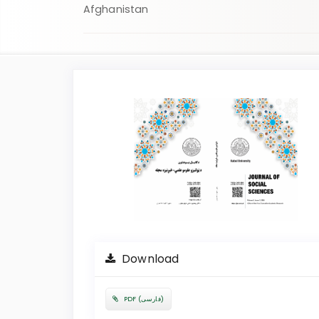
Afghanistan
Article
Sidebar
Download
PDF (فارسی)