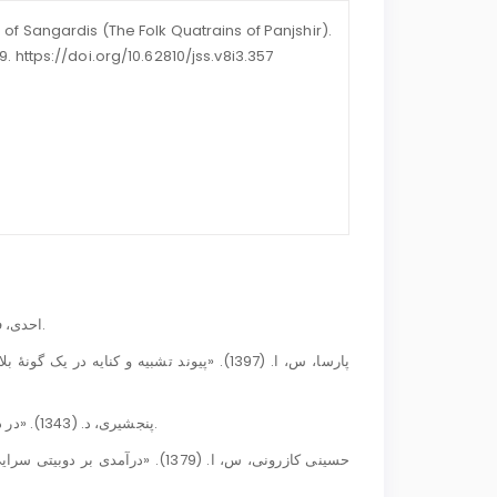
 of Sangardis (The Folk Quatrains of Panjshir).
. https://doi.org/10.62810/jss.v8i3.357
احدی، ف، ا. (1390). فرهنگ عامیانۀ پنجشیر. چاپ اول. کابل: انتشارات خیام.
پنجشیری، د. (1343). «در دامان آریانای کهن». پشتون ژَغ (نوای پشتون). ش 5 و 7 صص 26 و 7.
حسینی کازرونی، س، ا. (1379). «درآ