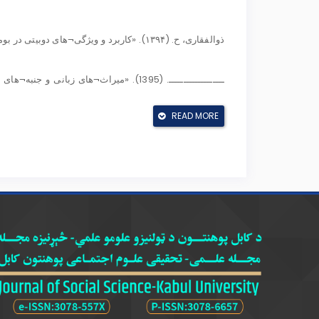
ـــــــــــــــــــ. (1395). «میراث¬های ز
READ MORE
شعور، ا. (1353). ترانه¬های کهسار، (مجموعۀ فل
شفیعی کدکنی، م، ر. (1380). صور خیال
شهرانی، ع. (۱۳۸۲). ضرب المثل¬های دری افغانستان. چاپ اول. تهران: بنیاد موقوفات دکتر محمود افشار.
فردوسی، ا. (1396). شاهنامه. (ج. 1). پیرایش جلال خالقی مطلق. چاپ دوم. تهران: سخن.