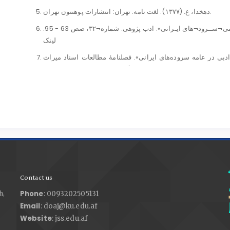
دهخدا، ع. (۱۳۷۷). لغت نامه. تهران: انتشارات پوهنتون تهران.
ذوالفقاری، ح. (۱۳۹۴). «کاربرد و ویژگی¬های دوبیتی در بومی¬ســرود¬های ایـرانی». ادب پژوهی. شماره¬۳۲، صص 63 - 95.
لینک
بانی و جنبه¬های ادبی در عامه سروده‌های ایرانی». فصلنامۀ مطالعات اسناد میراث
فرهنگی. شماره ؟، صص 1- 27. لینک
ذوالفقاری، ح. و احمدی کمرپشتی، ل. (1388). «گونه شناسی بومی¬سرودهای ایران». ادب تحقیقی. شماره7 و 8، صص 143-
170. لینک
کلور افغانستان)، جلد اول. چاپ اول. کابل: وزارت اطلاعات و کلتور، آمریت
فلکلور وادب.
 در شعر فارسی: تحقیق انتقادی در تطور ایماژهای شعر پارسی و سیر نظریۀ بلاغت در
اسلام و ایران. چاپ هشتم. تهران: آگه.
شمیسا، س. (۱۳۹۵). نگاهی تازه به بدیع. تهران: میترا.
Contact us
ــــــــــــــــ . (۱۳۹۴). بیان. چاپ چهارم. تهران: میترا.
Phone
h,
: 0093202505131
Email
: doaj@ku.edu.af
Website
: jss.edu.af