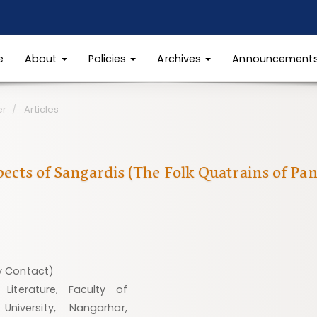
e
About
Policies
Archives
Announcement
er
Articles
ects of Sangardis (The Folk Quatrains of Pan
y Contact)
iterature, Faculty of
niversity, Nangarhar,