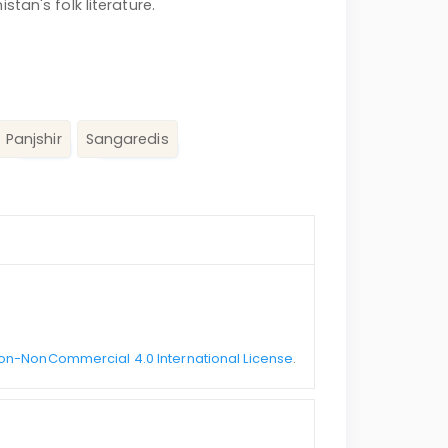
tan's folk literature.
Panjshir
Sangaredis
on-NonCommercial 4.0 International License
.