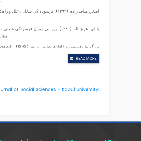
مدیریت کاربردی با رویکرد ملی، بابلسر، شرکت پژوهشی طرود شمال.
مقابله‌ی آن‌ها" . فصلنامه آموزش مدیریت در آموزش و پرورش شماره ۲۶.
READ MORE
ویژه و عادی بیمارستان‌های تهران. پایان نامه کارشناسی ارشد، دانشگاه علامه طباطبایی تهران.
- پروری، پ. (۱۳۹۴). سکوت سازمانی چالشی نوین درسازمان های امروزی، ماهنامه تدبیر، تهران: شماره ۲۷۷، صص ۲۲-۲۹.
urnal of Social Sciences - Kabul University:
ویژه. پایان‌نامه کارشناسی ارشد آموزش پرستاری، تهران: انتشارات دانشگاه تربیت مدرس.
- چراغچی حرم، حمزه. (۱۳۹۰). سکوت سازمانی. مجله پیام بانک، تیر ، تهران شماره 507 ، صص 37 تا 39.