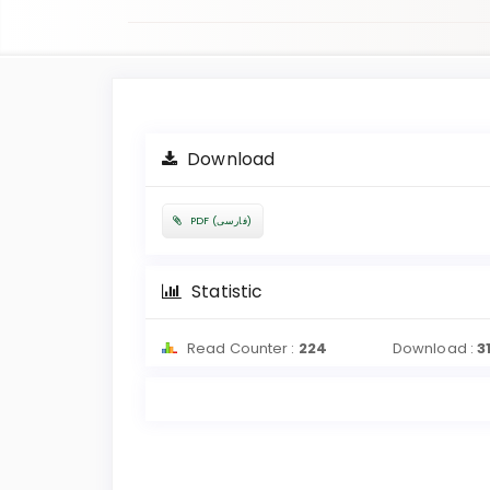
Article
Sidebar
Download
PDF (فارسی)
Statistic
Read Counter :
224
Download :
3