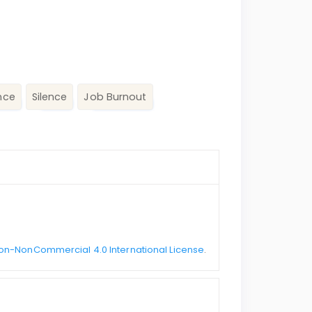
nce
Silence
Job Burnout
on-NonCommercial 4.0 International License
.