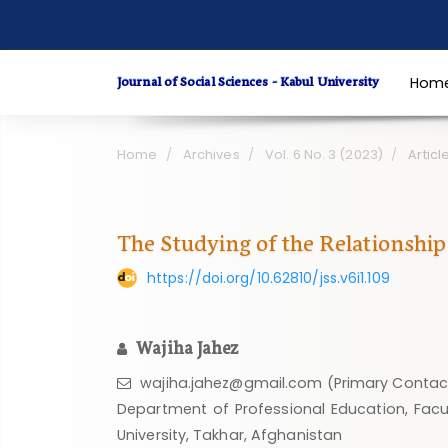
Quick
jump
to
Journal of Social Sciences - Kabul University
Hom
page
content
Main
Home
Archives
Vol. 6 No. 3 (2023)
Articl
Navigation
Main
Content
The Studying of the Relationshi
Sidebar
https://doi.org/10.62810/jss.v6i1.109
Wajiha Jahez
wajiha.jahez@gmail.com (Primary Contac
Department of Professional Education, Facu
University, Takhar, Afghanistan