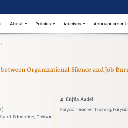
e
About
Policies
Archives
Announcement
es
p between Organizational Silence and Job Bu
Enjila Aadel
t)
Faryab Teacher Training, Faryab
lty of Education, Takhar