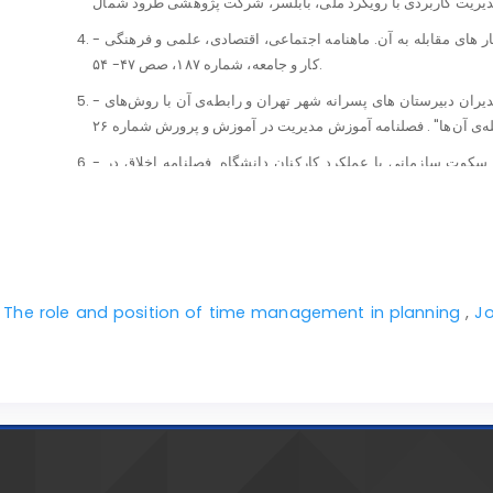
- اصغر، مناف زاده. (۱۳۹۴). فرسوده گی شغلی، علل و راهکار های مقابله به آن. ماهنامه اجتماعی، اقتصادی، علمی و فرهنگی
کار و جامعه، شماره ۱۸۷، صص ۴۷- ۵۴.
- بابلی، عزیزالله. (۱۳۸۰). بررسی میزان فرسودگی شغلی مدیران دبیرستان های پسرانه شهر تهران و رابطه‌ی آن با روش‌های
- بزرگ نیا ،حسینی و فاطمه عنایتی ترانه. (1393). رابطه‌ی سکوت سازمانی با عملکرد کارکنان دانشگاه. فصلنامه اخلاق در
علوم و فنّاوری، سال نهم، شماره 4، صص 1 - 10 .
- بهزادی، حیدر. (1383). مقایسه ی راهبردهای مقابله ای با فرسوگی شغلی و استرس شغلی پرستاران زن شاغل در بخش‌های
,
The role and position of time management in planning
,
Jo
- پیامی بوساری، میترا. (۱۳۷۴). بررسی وضعیت حمایت‌های اجتماعی و رابطه ای آن با فرسودگی شغلی پرستاران مراقبت‌های
- حسن پور، اکبرو مهدی عسکری. (1391). سکوت سازمانی و راهکارهای کاربردی برون رفت از آن. مجله تدبیر، دی ، شماره 248
، صص 59 - 68.
- حسینیان، سیمین. (1378). سندرم فرسودگی شغلی در مشاوران. مجموعه مقلات همایش سراسری مشاوره. تهران: معاونت