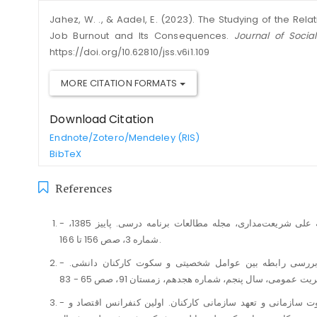
Jahez, W. ., & Aadel, E. (2023). The Studying of the Re
Job Burnout and Its Consequences.
Journal of Socia
https://doi.org/10.62810/jss.v6i1.109
MORE CITATION FORMATS
Download Citation
Endnote/Zotero/Mendeley (RIS)
BibTeX
References
- ادوارد، شیزا. (1385). فرهنگ سکوت کلاس درس. ترجمه علی شریعت‌مداری، مجله مطالعات برنامه درسی. پاییز 1385،
شماره 3، صص 156 تا 166.
- افخمی اردکانی، مهدی وخلیلی صدرآباد، افسر. (1391). بررسی رابطه بین عوامل شخصیتی و سکوت کارکنان دانشی.
- افشاری، علی اصغرودیگران. (1393). بررسی رابطه سکوت سازمانی و تعهد سازمانی کارکنان. اولین کنفرانس اقتصاد و