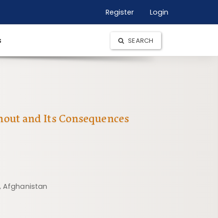
Register
Login
s
SEARCH
rnout and Its Consequences
, Afghanistan