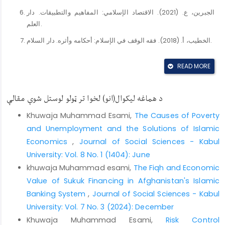
الجبرين، ع. (2021). الاقتصاد الإسلامي: المفاهيم والتطبيقات. دار
العلم.
الخطيب، أ. (2018). فقه الوقف في الإسلام: أحكامه وأثره. دار السلام.
الزحيلي، و. (2012). الفقه الإسلامي وأدلته. دار القلم.
READ MORE
زكريا، أ. (2020). فقه المضاربة والمشاركة. دار التقوى.
سعد، ع. ب. م. ب. (2005). الإدارة الاقتصادية في الإسلام: مفاهيمها
د هماغه لیکوال(انو) لخوا تر ټولو لوستل شوې مقالې
وأبعادها. دار اليمامة للنشر.
Khuwaja Muhammad Esami,
The Causes of Poverty
العثيمين، ع. (2015). إدارة المال العام في الإسلام. مؤسسة الإسلام.
and Unemployment and the Solutions of Islamic
الفهيد، ف. ب. ع. (2017). التنمية المستدامة في الإسلام: إدارة الموارد
Economics
,
Journal of Social Sciences - Kabul
الطبيعية في ضوء الشريعة. دار المنظومة.
University: Vol. 8 No. 1 (1404): June
محمود، ع. (2019). الفكر البيئي في الإسلام. دار السلام.
khuwaja Muhammad esami,
The Fiqh and Economic
مسلم بن الحجاج، م. (2010). صحيح مسلم (تحقيق ش. الأرناؤوط). دار
Value of Sukuk Financing in Afghanistan's Islamic
إحياء التراث العربي.
Banking System
,
Journal of Social Sciences - Kabul
University: Vol. 7 No. 3 (2024): December
النووي، ي. ب. ش. (2010). المجموع شرح المهذب. دار الفكر.
Khuwaja Muhammad Esami,
Risk Control
أبو داود، س. ب. ا. (2009). سنن أبي داود (تحقيق ش. الأرناؤوط). دار