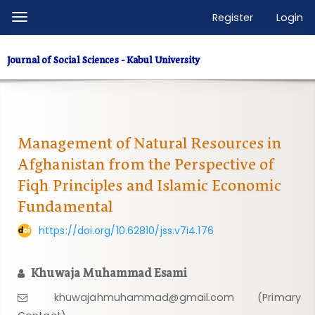
Quick
Register
Login
Toggle
jump
navigation
to
Journal of Social Sciences - Kabul University
page
content
Main
Navigation
Main
Management of Natural Resources in
Content
Afghanistan from the Perspective of
Sidebar
Fiqh Principles and Islamic Economic
Fundamental
https://doi.org/10.62810/jss.v7i4.176
Khuwaja Muhammad Esami
khuwajahmuhammad@gmail.com (Primary