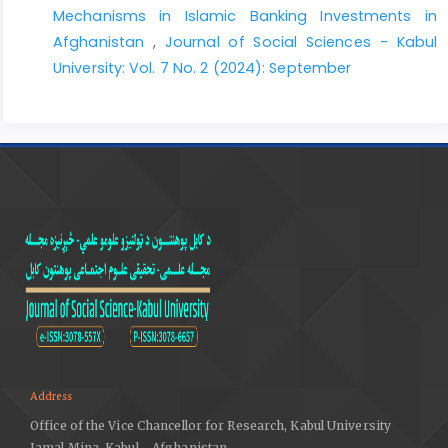
Mechanisms in Islamic Banking Investments in
الرسالة العالمية.
Afghanistan
,
Journal of Social Sciences - Kabul
University: Vol. 7 No. 2 (2024): September
Address
Office of the Vice Chancellor for Research, Kabul University
Jamal Mina, Kabul - Afghanistan