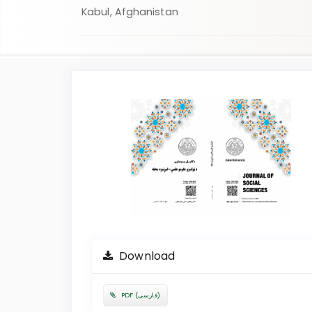
Kabul, Afghanistan
Article
Sidebar
Download
PDF (فارسی)