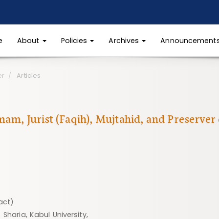
e
About
Policies
Archives
Announcement
er
Articles
am, Jurist (Faqih), Mujtahid, and Preserver 
act)
Sharia, Kabul University,