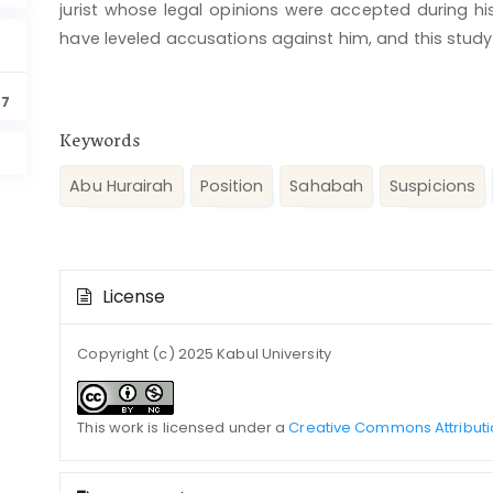
jurist whose legal opinions were accepted during hi
have leveled accusations against him, and this stud
47
Keywords
Abu Hurairah
Position
Sahabah
Suspicions
Article
License
Details
Copyright (c) 2025 Kabul University
This work is licensed under a
Creative Commons Attributi