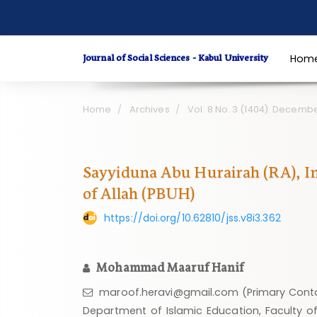
Quick
jump
to
Journal of Social Sciences - Kabul University
Hom
page
content
Main
Home
Archives
Vol. 8 No. 3 (1404): Decemb
Navigation
Main
Content
Sayyiduna Abu Hurairah (RA), Im
Sidebar
of Allah (PBUH)
https://doi.org/10.62810/jss.v8i3.362
Mohammad Maaruf Hanif
maroof.heravi@gmail.com (Primary Cont
Department of Islamic Education, Faculty of 