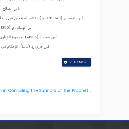
ابن الصلاح، ع. (2002م). مقدمة ابن الصلاح (چاپ دوم). بیروت: دارالكتب العلمية.
ابن القیم، م. (1411–1970هـ). إعلام الموقعین عن رب العالمین (تحقیق: محمد عبدالسلام ابراهیم). بیروت: دارالكتب العلمية.
ابن الهمام، م. (1350هـ). التحرير، مع شرحه تيسير التحرير، قاهره: مطبعة مصطفی الحلبی.
ابن تیمیه،ا. (1995م). مجموع الفتاوی (چاپ اول). عربستان سعودی: مجمع ملک فهد برای چاپ قرآن کریم.
ابن حزم، ع. (بی‌تا). الإحكام في أصول الأحكام (تحقیق: احمد محمد شاكر). بیروت: دار الآفاق الجديدة.
ابن سعد، م. (1968م). الطبقات الكبرى (تحقیق: إحسان عباس). بیروت: دار صادر.
READ MORE
ابن عبدالبر، ی. (1992م). الاستيعاب في معرفة الأصحاب (تحقیق: علی محمد البجاوی). بیروت: دار الجیل.
ابن عساکر، ع. (1995م). تاریخ دمشق (تحقیق: عمرو بن غرامه العمروی). قاهره: دارالفکر.
أبوریه، م. (بی‌تا). أضواء على السنة المحمدية (چاپ ششم). قاهره: دارالمعارف.
n in Compiling the Sunna’a of the Prophet
,
الأصبحي، م. (1425هـ). الموطأ (تحقیق: محمد مصطفی الأعظمی). ابوظبی: مؤسسهٔ زاید بن سلطان آل نهیان.
الأصفهانی، ا. (1394هـ). حلية الأولياء وطبقات الأصفياء (چاپ اول). بیروت: دارالكتاب العربی.
امین، احمد. (1997م). ضحى الإسلام (چاپ اول). قاهره: مکتبة الأسرة.