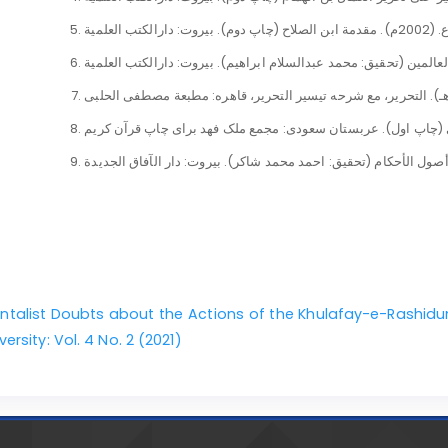
ntalist Doubts about the Actions of the Khulafay-e-Rashidu
ersity: Vol. 4 No. 2 (2021)
البخاری، م. (1991م). صحیح البخاری (چاپ اول). بیروت: دارالفكر.