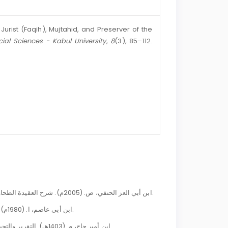
Jurist (Faqih), Mujtahid, and Preserver of the
cial Sciences - Kabul University
,
8
(3), 85–112.
ابن أبي العز الحنفي، ص. (2005م). شرح العقيدة الطحاوية (چاپ اول، تحقیق: ناصرالدین الألبانی). بیروت: المكتب الإسلامي.
ابن أبي عاصم، ا. (1980م). السنة (تحقیق: محمد ناصرالدین الألبانی). بیروت: المكتب الإسلامي.
ابن أمير حاج، م. (1403هـ). التقرير والتحبير على تحرير الكمال بن الهمام (چاپ دوم). بیروت: دارالكتب العلمية.