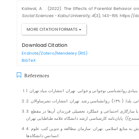
Kaliwal, A. . (2022). The Effects of Parental Behavior
Social Sciences - Kabul University
,
4
(3), 143–155. https://d
MORE CITATION FORMATS
Download Citation
Endnote/Zotero/Mendeley (RIS)
BibTeX
References
3. بهرامیان، رضا. (۱۳۷۶). ((بررسی رابطه‌ی اشتغال مادران با سازګاری اجتماعی و عملګرد تحصیلی فرزندان آن‌ها در مقطع
4. بې ریا، ناصر او ملګري. (۱۳۷۵). روانشناسی رشد ۲، بانګرش به منابع اسلامی. تهران: سازمان مطالعه و تدوین کتب علوم
انسانس دانشګاه‌ها.