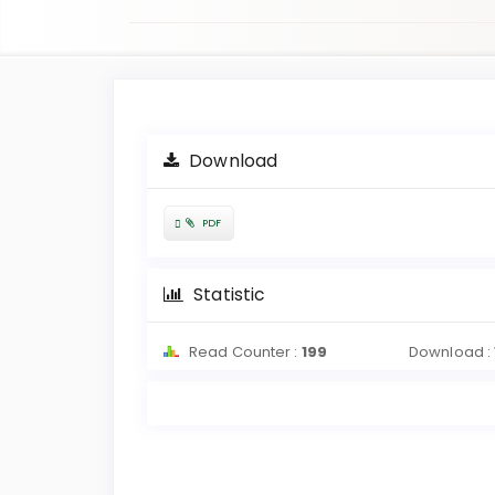
Article
Sidebar
Download
Requires
PDF
Subscription
Statistic
Read Counter :
199
Download :