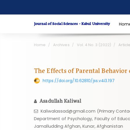
Quick
jump
to
Journal of Social Sciences - Kabul University
Hom
page
content
Main
Home
Archives
Vol. 4 No. 3 (2022)
Articl
Navigation
Main
Content
The Effects of Parental Behavio
Sidebar
https://doi.org/10.62810/jss.v4i3.197
Asadullah Kaliwal
Kaliwalassad@gmail.com (Primary Conta
Department of Psychology, Faculty of Educat
Jamalludding Afghan, Kunar, Afghanistan