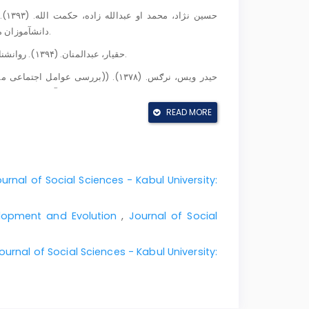
دانشآموزان مدارس راهنمایی)). فصل‌نامه تعلیم و تربیت، شماره، ۱۲۲، صص ۱۲۰.
6. حقیار، عبدالمنان. (۱۳۹۴). روانشناسی تربیتی. ژباړه: درمل، حسن خان. ګردېز: عملي خپرندویه ټولنه.
مدارس راهنمایی منطقه ۹ آموش و پرورش شهر تهران)). پایان نامه کارشناسی ارشد دانشګاه علامه طباطبایی.
READ MORE
urnal of Social Sciences - Kabul University:
10. عابدین، بارز. (۱۳۸۴). جامعه شناسي تربیتي. پېښور: خاور خپرندویه مؤسسه.
velopment and Evolution
11. عریضي، فروغ. (۱۳۷۱). خانواده و بهداشت رواني. تهران: انتشارات آوای نور.
,
Journal of Social
12. کلیوال، اسدالله. (۱۳۹۷). د نویو ځوانانو د شخصیت په وده کې د کورنۍ رول. ناچاپ.
ournal of Social Sciences - Kabul University:
روانی- اجتماعی اریکسون با مرحله هشتم آن ـ کمال در برابر نومیدی در سالمندان استان خوزستان)). دوره سوم، جلد ۱ و ۲.
14. میرزاد، میراکرم او حبیبی، محمد ناصر. (۱۳۹۳). روانشناسي نوجوانان. کابل: انتشارات خراسان.