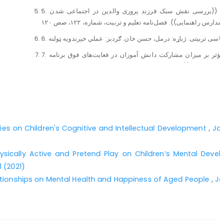
5. حسین نژاد، محمد او عبدالله زاده، حکمت الله. (۱۳۹۳). ((بررسی نقش سبک فرزند پروری والدین در اجتماعی شدن
7. حیدر ویس، نرګس. (۱۳۷۸). ((بررسی عوامل اجتماعی مؤثر بر میزان مشارکت دانش آموزان در فعایت‌های فوق برنامه
8. ساعتچي، محمود. (۱۳۸۵). روانشناسي کاربردی برای مدیران در خانه، مدرسه، سازمان و جامعه. چاپ دوم. تهران: نشر
ویرایش.
9. شریعت، فهیمه. (۱۳۷۶). مقایسه رشد اجتماعی و پیشرفت تحصیلی کودکان خانواده‌های از هم ګسیخته با کودکان خانواده‌های
منسجم. پایان‌نامه کارشناسی ارشد دانشګاه شیراز.
ries on Children's Cognitive and Intellectual Development
,
Jo
ysically Active and Pretend Play on Children’s Mental De
1 (2021)
ationships on Mental Health and Happiness of Aged People
,
J
13. کیانپور قهفرخی، فاطمه؛ حقیقی، جمال؛ شکرکن، حسین؛ نجاریان، بهمن. (۱۳۸۱). ((رابطه هفت مرحله اول نظریه رشد