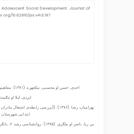
 on Adolescent Social Development.
Journal of
oi.org/10.62810/jss.v4i3.197
1. احدی، حسن او محسنی، نیکچهره. (۱۳۷۱). مفاهیم بنیادی روانشناسی نوجوانی و جوانی. تهران: انتشارات بنیاد تهران.
2. ایزدی، لیلا او تنګستانی، یلدا. (۱۳۹۰). روانشناسي رشد. تهران: انتشارات نشرساوالان.
ابتدایی شهرستان سنندج)). پایان‌نامه کارشناسی ارشد دانشګاه علامه طباطبایی تهران.