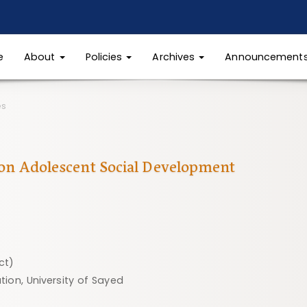
e
About
Policies
Archives
Announcement
es
r on Adolescent Social Development
ct)
ion, University of Sayed