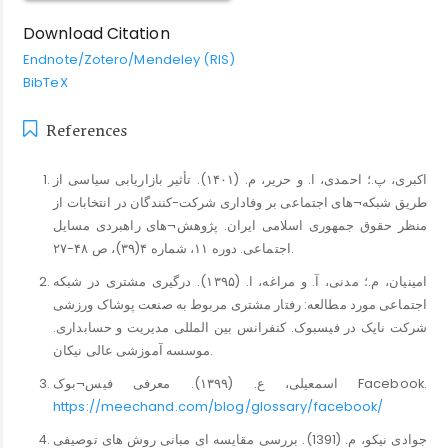
Download Citation
Endnote/Zotero/Mendeley (RIS)
BibTeX
References
اکبری، پ.؛ احمدی، ا. و حریر، م. (۱۴۰۱). تأثیر بازاریابی سیاسی از
طریق شبکه¬های اجتماعی بر وفاداری شرکت-کنندگان در انتخابات از
منظر حقوق جمهوری اسلامی ایران. پژوهش¬های راهبردی مسایل
اجتماعی. دوره ۱۱، شماره ۴(۳۹)، ص ۴۸-۲۷.
امینیان، م.؛ مدنی، آ. و مراغه، ا. (۱۳۹۵). درگیری مشتری در شبکه
اجتماعی مورد مطالعه: رفتار مشتری مربوط به صنعت پوشاک ورزشی
شرکت نایک در فیسبوک. کنفرانس بین المللی مدیریت و حسابداری.
موسسه آموزشی عالی نیکان.
اسمعیلی، ع. (۱۳۹۹). معرفی فیس¬بوک Facebook.
https://meechand.com/blog/glossary/facebook/
جوادی نیکو، م. (1391). بررسی مقایسه ای مبانی روش های توصیفی