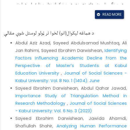
همبستگی با روش های تجویزی هرمنوتیک از نظریه تا عمل. همایش
انجمن فلسفه تعلیم و تربیت ایران (روش شناسی و روش های پژوهش
READ MORE
در فلسفه تعلیم و تربیت).
حسینی، ا. و کلانه سیفری، م. (۱۳۹۶). تأثیر بازاریابی رسانه¬های
د هماغه لیکوال(انو) لخوا تر ټولو لوستل شوې مقالې
اجتماعی بر وفاداری به نام تجاری. نشریه مدیریت ورزشی. دوره ۹،
شماره ۱، ص ۱۷۴-۱۶۹.
Abdul Aziz Azad, Sayeed Abdulsamad Mushtaq, Ali
حافظ نیا، م.ر.(1377). مقدمه های بر روش تحقیق در علوم انسانی.
Jan Rahimi, Sayeed Ebrahim Darwishean,
Identifying
انتشارات سمت. چاپ اول، 1377.
Factors Influencing Academic Decline from the
Perspective of Master’s Students at Kabul
خاکی، غ. ر. (1342). روش تحقیق با رویکردی به پایان نامه نویسی.
تهران: مرکز تحقیقات علمی کشور با همکاری کانون فرهنگی
Education University
,
Journal of Social Sciences -
انتشارات درایت. 1378.
Kabul University: Vol. 8 No. 1 (1404): June
Sayeed Ebrahim Darwishean, Abdul Qahar Jawad,
ذاکریان، ع.؛ فراهانی، م. و تکلی، ه. (۱۳۹۶). بررسی تأثیر عوامل
Importance Study of Triangulation Method in
تبلیغات اینترنتی در قصد خرید مصرف‌کنندگان ورزشی. فصلنامه علمی
پژوهش¬های کاربردی در علوم ورزشی. دوره ۶، شماره ۲(۲۲)،
Research Methodology
,
Journal of Social Sciences
۱۹-۱۱.
- Kabul University: Vol. 6 No. 3 (2023)
Sayeed Ebrahim Darwishean, Jawida Ahamdi,
شهریاری، مهری و ملکی¬مین¬باش، مرتضی. (۱۳۹۶). استفاده از
شبکه¬های اجتماعی برای کسب و کار در ایران: فرصت¬ها و
Shafiullah Shahir,
Analyzing Human Performance