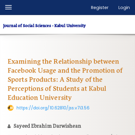
Quick
Register
Login
Toggle
jump
navigation
to
Journal of Social Sciences - Kabul University
page
content
Main
Navigation
Main
Examining the Relationship between
Content
Facebook Usage and the Promotion of
Sidebar
Sports Products: A Study of the
Perceptions of Students at Kabul
Education University
https://doi.org/10.62810/jss.v7i3.56
Sayeed Ebrahim Darwishean