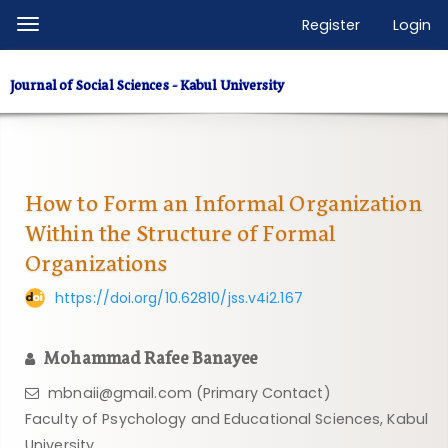
Quick
Register
Login
Toggle
jump
navigation
to
Journal of Social Sciences - Kabul University
page
content
Main
Navigation
Main
How to Form an Informal Organization
Content
Within the Structure of Formal
Sidebar
Organizations
https://doi.org/10.62810/jss.v4i2.167
Mohammad Rafee Banayee
mbnaii@gmail.com (Primary Contact)
Faculty of Psychology and Educational Sciences, Kabul
University