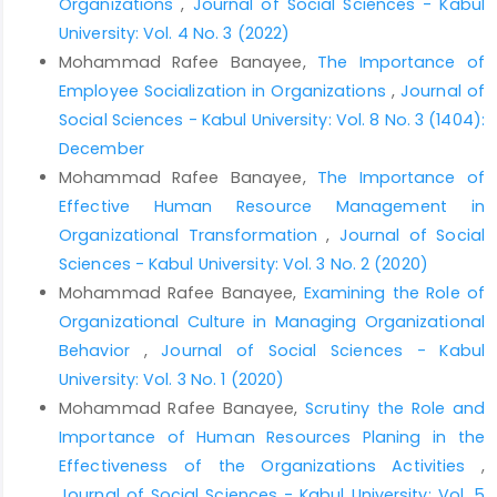
Organizations
,
Journal of Social Sciences - Kabul
ضیاالدینی، طاهره. (1394). ارزیابی درجه غیررسمی بودن سامزان در
University: Vol. 4 No. 3 (2022)
دستگاه‌های اجرایی شهرکرمان. پایان نامه کارشناسی ارشد مدیریت
Mohammad Rafee Banayee,
The Importance of
دولتی، دانشگاه آزاد کرمان
Employee Socialization in Organizations
,
Journal of
Social Sciences - Kabul University: Vol. 8 No. 3 (1404):
ظهیری، یوسف. (1384). بررسی تاثیر ارتباطات رسمی و غیررسمی
سازمان بر اثربخشی واحدهای اداری وزارتخانه ها در شهرستان مرزی
December
آستارا، پایان نامه کراشناسی ارشد مدیریت، دانشگاه آزاد قزوین.
Mohammad Rafee Banayee,
The Importance of
Effective Human Resource Management in
فرهنگی، ع، صفرزاده،ح. (1383). روش‌های تحقیق در مدیریت. تهران:
پیام پویا.
Organizational Transformation
,
Journal of Social
Sciences - Kabul University: Vol. 3 No. 2 (2020)
فیضی، طاهره. (1383). مبانی سازمان و مدیریت. تهران: دانشگاه پیام
Mohammad Rafee Banayee,
Examining the Role of
نور.
Organizational Culture in Managing Organizational
کندی، کارول، مهدی ایران نژاد پاریزی. (1384). نخبگان مدیریت.
Behavior
,
Journal of Social Sciences - Kabul
تهران: مدیران و موسسه تحقیقات و آموزش مدیریت وزارت نیرو،
University: Vol. 3 No. 1 (2020)
چاپ اول
Mohammad Rafee Banayee,
Scrutiny the Role and
کونتز، هرولد، اودانل، سیریل و ویهریخ، هاینز. (1370). اصول مدیریت.
Importance of Human Resources Planing in the
ترجمه‌ی طوسی، محمد علی، علوی، سید امین الله، فرهنگی، علی اکبر
Effectiveness of the Organizations Activities
,
و مهدویان، اکبر. جلد اول، مرکز آموزشی مدیریت دولتی، چاپ اول.
Journal of Social Sciences - Kabul University: Vol. 5