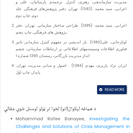
مدیریت سازماندهی، رهبری، کنترل. ترجمه‌ی پارسائیان، علی و
اعرابی، سید محمد. (1382). تهران: دفتر پژوهش‌های فرهنگی. جلد
دوم، چاپ دوم.
اعرابی، سید محمد. (1385). طراحی ساختار سازمانی. تهران: دفتر
پژوهش های فرهنگی، چاپ پنجم.
اوتارخانی، علی(1380). باز اندیشی در مفهوم کنترل سازمانی تاثیر
فناوری اطلاعات وسیستمهای اطلاعاتی بر ارتباطات سازمانی، چشم
انداز مدیریت بازرگانی، زمستان 1390 شماره 1
ایران نژاد پاریزی، مهدی (1384) . اصول و مبانی مدیریت تهران:
پایدار، چاپ اول
رابینز، استیفن. تئوری‌های سازمان. ترجمه الوانی، سید مهدی و دانایی
فرد، حسن.(1379). تهران: چاپخانه علامه طباطبایی، چاپ اول
READ MORE
رضائیان، علی.(1389). اصول مدیریت، تهران: انتشارات سمت، چاپ
بیست و یکم.
د هماغه لیکوال(انو) لخوا تر ټولو لوستل شوې مقالې
سروری، خلیل‌الرحمن.(1399) مدیریت عمومی. کابل: انتشارات عازم
Mohammad Rafee Banayee,
Investigating the
سروی، خلیل‌الرحمن.(1398) مبانی سازمان و مدیریت. کابل:
Challenges and Solutions of Crisis Management in
انتشارات عازم