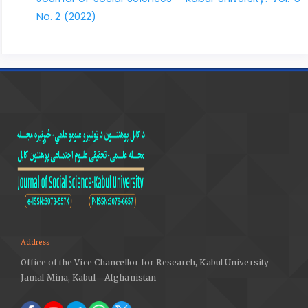
کیومرثی، فیروز. (1390). مبانی سازمان و مدیریت. تهران: آذر، علم
No. 2 (2022)
استادان.
محمدی فاتح، اصغر، جهان بیگلری، پیمان. (1389). اول بروکراسی در
سازمان های دانش‌محور. فصلنامه مدیریت، شماره 37 بهار 1389.
محمدی کنگرانی، حنانه، شامخی، تقی و اشتریان، کیومرث. (1390).
بررسی تاثیرات قدرت رسمی و غیررسمی بر تخصیص بودجه (مطالعه
حوزه منابع طبیعی در برنامه چهارم توسعه استان کهکیلویه
وبویراحمد). مجله جنگل ایران، انجمن جنگلبانی ایران، زمستان، سال
دومف شماره 4، صص 343- 331.
مقیمی، سید محمد. (1393). مبانی سازمان و مدیریت. تهران:
انتشارات راه دان.
میرکمالی، سیدمحمد. (1370). سازمان غیررسمی علل پیدایش
وراه‌های بهره‌گیری از آن. مجله دانش مدیریت شماره 13 از صص 43
-54.
Address
هال، ریچارد اچ. (1934). سازمان. ترجمه‌ی علی پارسائیان، سید محمد
Office of the Vice Chancellor for Research, Kabul University
اعرابی. تهران: دفتر پژوهش‌های فرهنگی.
Jamal Mina, Kabul - Afghanistan
هیکس، هربرت. جی وگولت، سی ری. (1368). تئوری های سازمان و