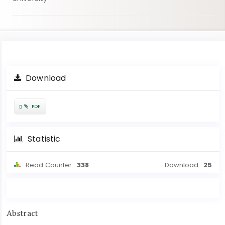
Article
Download
Sidebar
Requires
PDF
Subscription
Statistic
Read Counter :
338
Download :
25
Main
Abstract
Article