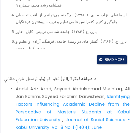
فصلنامه رشد معلم، شماره ۹.
اسماعیلی نژاد، م. ی. ( ۱۳۹۸). چگونه می‌توانیم از افت تحصیلی
جلوگیری کنیم. کنفرانس علمی تعلیم و تربیت، پوهنتون فرهنگیان.
بارز، ع. ( ۱۳۸۴). جامعه شناسی تربيتی . كابل : خاور.
بارز، ع. ( ۱۳۸۶). گفتار های در زمینهٔ جامعه، فرهنگ، آزادی و تعلیم و
تربیه . كابل : میوند.
بخکی، ن. (۱۳۸۶). نقش اعتیاد در فروپاشی خانواده. مجله ژرفای
READ MORE
تربیت، شماره ۱۹.
توسلی، غ. ع. (۱۳۸۶). جامعه شناسی و آموزش و پرورش. چاپ دوم،
د هماغه لیکوال(انو) لخوا تر ټولو لوستل شوې مقالې
تهران: علم.
Abdul Aziz Azad, Sayeed Abdulsamad Mushtaq, Ali
تلوار، ا. ا و کمار، ت. (۱۳۹۸ ). فلسفه آموزش و پرورش . ترجمه ذبیح
Jan Rahimi, Sayeed Ebrahim Darwishean,
Identifying
الله اسدی، کابل: سعید.
Factors Influencing Academic Decline from the
خلیلی، س. ( ۱۳۹۰). بررسی تعلیم و تربیت اخلاقی از دیدگاه ابن سینا.
Perspective of Master’s Students at Kabul
فصلنامه تاریخ پزشکی، سال سوم، شماره هشتم.
Education University
,
Journal of Social Sciences -
دوركهيم ، ا. (۱۳۷۶). تربيت و جامعه شناسی. ترجمه علی محمد كاردان
Kabul University: Vol. 8 No. 1 (1404): June
، تهران : پوهنتون تهران .