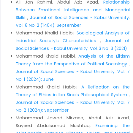
Ali Jan Rahimi, Abdul Aziz Azad,
Relationship
راسخ، ش. ( ۱۳۵۰) . تعلیم و تربیت در جهان امروز. چاپ سوم، تهران:
Between Emotional Intelligence and Managerial
امیرکبیر.
Skills
,
Journal of Social Sciences - Kabul University:
زیبا کلام، ص. (۱۳۹۵). جامعه شناسی به زبان ساده. چاپ
Vol. 8 No. 2 (1404): September
ششم،تهران: روزنه.
Mohammad Khalid Habibi,
Sociological Analysis of
Industrial Society’s Characteristics
,
Journal of
علاقه بند، ع. (۱۳۸۱). جامعه شناسی آموزش وپرورش. چاپ سی و یکم
Social Sciences - Kabul University: Vol. 3 No. 3 (2021)
، تهران: نشر روان.
Mohammad Khalid Habibi,
Analysis of the Elitism
شارح پور، م. (۱۳۹۴). جامعه شناسی آموزش و پرورش. چاپ سیزدهم،
Theory from the Perspective of Political Sociology
,
تهران: سمت.
Journal of Social Sciences - Kabul University: Vol. 7
شفیعی، ص و دوستی، ا. (۱۳۹۹). بررسی دلایل افت تحصیلی دانش
No. 1 (2024): June
آموزان. مجله پژوهش و مطالعات علوم اسلامی، سال دوم،شماره۱۳.
Mohammad Khalid Habibi,
A Reflection on the
قاسم، م. (۱۳۹۰). شاخص های تربیت. تهران: آییژ.
Theory of Ethics in Ibn Sina's Philosophical System
,
كاوی ، م. (۱۳۷۹). درآمدی بر جامعه شناسی آموزش و پرورش . ترجمه
Journal of Social Sciences - Kabul University: Vol. 7
جعفر پوينده، تهران: نقش جهان.
No. 2 (2024): September
کول، و. (۱۳۸۹). برنامه آموزش و پرورش در دروه پیش از دبستان.
Mohammad Jawad Mirzaee, Abdul Aziz Azad,
ترجمه فرخنده مفیدی، چاپ یازدهم، تهران: سمت.
Sayeed Abdulsamad Mushtaq,
Examining the