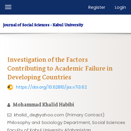
Quick
Register
Login
Toggle
jump
navigation
to
Journal of Social Sciences - Kabul University
page
content
Main
Navigation
Main
Investigation of the Factors
Content
Contributing to Academic Failure in
Sidebar
Developing Countries
https://doi.org/10.62810/jss.v7i3.62
Mohammad Khalid Habibi
khalid_de@yahoo.com (Primary Contact)
Philosophy and Sociology Department, Social Sciences
Faculty of Kabul University Afghanistan