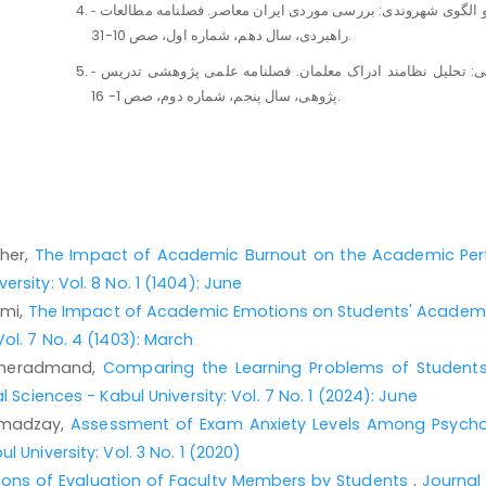
‐ تقی لو، فرامرز. (1386). تنوع قومی، سیاست چندفرهنگی و الگوی شهروندی: بررسی موردی ایران معاصر. فصلنامه مطالعات
راهبردی، سال دهم، شماره اول، صص 10-31.
‐ حمیدی زاده، کتایون و دیگران. (1396). آموزش چندفرهنگی: تحلیل نظامند ادراک معلمان. فصلنامه علمی پژوهشی تدریس
پژوهی، سال پنجم، شماره دوم، صص 1- 16.
‐ خسروی، علی اکبر و دیگران. (1397). بررسی تناسب مؤلفه¬های برنامه درسی مدارس با آموزش چندفرهنگی از دیگاه مدیران
‐ شهسواری، امیر و علم¬الهدی، جمیله. (1398). روش¬شناسی پژوهش مروری و نقش آن در تولید دانش: توسعه یک
‐ رحمانی، عذرا و دیگران. (1395). اعتبارسنجی مؤلفه¬های آموزش چندفرهنگی برای طرح در برنامه درسی دوره¬ی ابتدایی.
her,
The Impact of Academic Burnout on the Academic Perf
ersity: Vol. 8 No. 1 (1404): June
mi,
The Impact of Academic Emotions on Students' Academi
‐ رشیدپور و دیگران. (1393). اقتصاد فرهنگ و جهانی شدن (مفاهیم و نظریه¬ها). چاپ اول، تهران: انتشارات مرکز ملی جهانی
Vol. 7 No. 4 (1403): March
شدن.
Kheradmand,
Comparing the Learning Problems of Students i
‐ عراقیه، علی رضا و دیگران. (1390). توسعه سرمایه‌ی انسانی در آموزش ¬عالی از طریق احترام به¬تنوع فرهنگی دانشجویان.
l Sciences - Kabul University: Vol. 7 No. 1 (2024): June
hmadzay,
Assessment of Exam Anxiety Levels Among Psychol
‐ عراقیه، علی رضا و فتحی واجارگاه، کورش. (1391). جایگاه چندفرهنگی در آموزش مدرسه¬یی و آموزش¬عالی. مجله‌ی راهبرد
l University: Vol. 3 No. 1 (2020)
فرهنگ، شماره هفده¬هم و هجده¬هم، صص 188- 204.
ons of Evaluation of Faculty Members by Students
,
Journal 