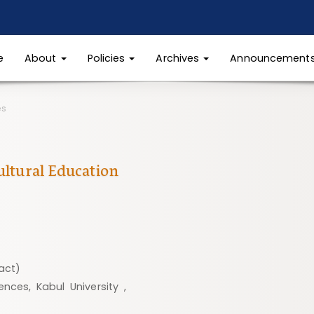
e
About
Policies
Archives
Announcement
es
ultural Education
act)
nces, Kabul University ,