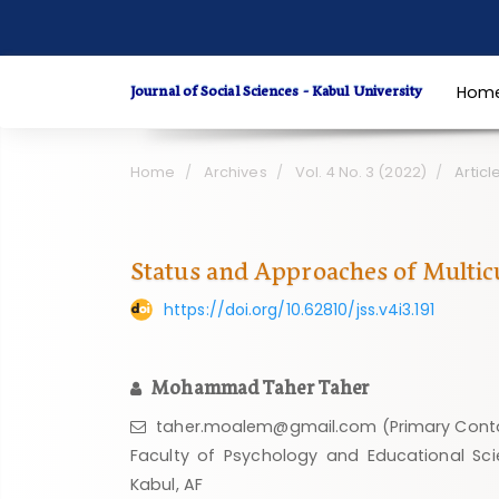
Quick
jump
to
Journal of Social Sciences - Kabul University
Hom
page
content
Main
Home
Archives
Vol. 4 No. 3 (2022)
Articl
Navigation
Main
Content
Status and Approaches of Multic
Sidebar
https://doi.org/10.62810/jss.v4i3.191
Mohammad Taher Taher
taher.moalem@gmail.com (Primary Cont
Faculty of Psychology and Educational Scie
Kabul, AF