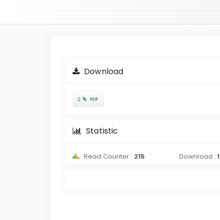
Article
Sidebar
Download
Requires
PDF
Subscription
Statistic
Read Counter :
215
Download :