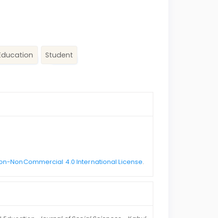
 Education
Student
on-NonCommercial 4.0 International License
.