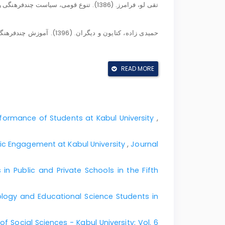
READ MORE
و معلمان دوره راهنمایی و متوسطه. مجله نوآووری مدیریت آموزشی، سال سیزدهم، شماره سوم صص 75-93.
گونه‌شناسی. فصلنامه علمی– پژوهشی روش¬شناسی علوم انسانی، سال 25، شماره 98، صص 79- 105.
ormance of Students at Kabul University
,
فصلنامه علمی- پژوهشی ره¬یافت نو در مدیریت آموزشی، سال هفتم، شماره 4 صص 233- 250.
c Engagement at Kabul University
,
Journal
n Public and Private Schools in the Fifth
دو فصلنامه مدیریت و برنامه‌ریزی در نظام¬های آموزشی، دوره 4، شماره 7، صص 85- 99.
ogy and Educational Science Students in
of Social Sciences - Kabul University: Vol. 6