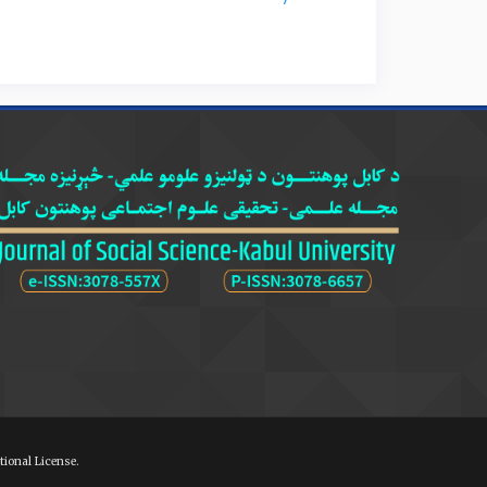
دانشجویان. فصلنامه‌ی انجمن آموزش¬عالی ایران. سال سوم، شماره 2 صص 55- 78.
انسانی دانشکده‌ی نفت اهواز. فصلنامه‌ی آموزش مهندسی ایران، سال بیستم، شماره 80.
نظریه داده بنیاد. مجله علمی پژوهشی"پژوهش¬های برنامه
پژوهشی دانشگاه علوم پزشکی سبزوار، دوره‌ی 24، شماره 4، صص 257- 262.
ional License.
ایران. فصل‌نامه علمی– پژوهشی پژهشنامه‌ی تربیتی، سال دهم، شماره 42، صص 11-34.