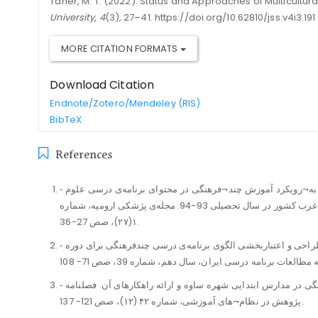
Taher, M. T. (2022). Status and Approaches of Multicultur
University
,
4
(3), 27–41. https://doi.org/10.62810/jss.v4i3.191
MORE CITATION FORMATS
Download Citation
Endnote/Zotero/Mendeley (RIS)
BibTeX
References
‐ احمدی، جواد عبدلی سلطان. (1395). بررسی میزان توجه به¬رویکرد آموزش چند¬فرهنگی در محتوای برنامه‌ی درسی علوم
پژشکی از دیدگاه اعضای هیأت علمی دانشگاه¬های شمال غرب کشور در سال تحصیلی 93-94. مجله‌ی پژشکی ارومیه، شماره
۱(۲۷)، صص 27-36.
‐ احمدی، جواد عبدلی سلطان و صادقی، علی‌رضا. (1394). طراحی و اعتباربخشی الگوی برنامه‌ی درسی چندفرهنگی برای دوره
‐ احمدی، منیژه و دیگران. (1397). بررسی مشکلات چندفرهنگی در مدارس ابتدایی شهره ساوه و ارائه راهکارهای آن. فصلنامه
پژوهش در نظام¬های آموزشی، شماره ۴۲ (۱۲)، صص 121- 137.